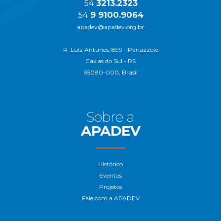
54
3213.2323
54
9 9100.9064
apadev@apadev.org.br
R. Luíz Antunes, 899 - Panazzolo
Caxias do Sul - RS
95080-000, Brasil
Sobre a
APADEV
Histórico
Eventos
Projetos
Fale com a APADEV