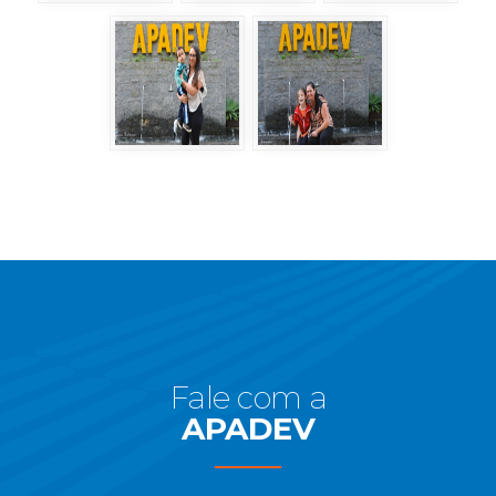
Início
do
Rodapé
Fale com a
APADEV