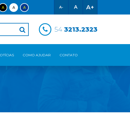
A+
A
A-
A
A
A
54
3213.2323
OTÍCIAS
COMO AJUDAR
CONTATO