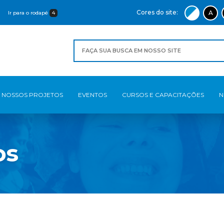
Cores do site:
A
Ir para o rodapé
4
NOSSOS PROJETOS
EVENTOS
CURSOS E CAPACITAÇÕES
N
os