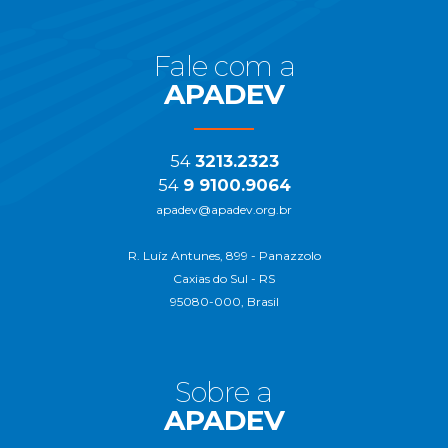
Fale com a
APADEV
54
3213.2323
54
9 9100.9064
apadev@apadev.org.br
R. Luíz Antunes, 899 - Panazzolo
Caxias do Sul - RS
95080-000, Brasil
Sobre a
APADEV