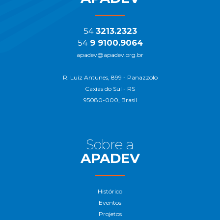
54
3213.2323
54
9 9100.9064
apadev@apadev.org.br
R. Luíz Antunes, 899 - Panazzolo
Caxias do Sul - RS
95080-000, Brasil
Sobre a
APADEV
Histórico
Eventos
Projetos