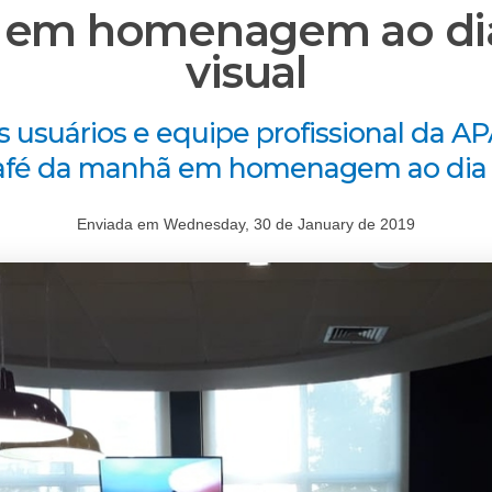
 em homenagem ao dia 
visual
s usuários e equipe profissional da 
café da manhã em homenagem ao dia da
Enviada em Wednesday, 30 de January de 2019