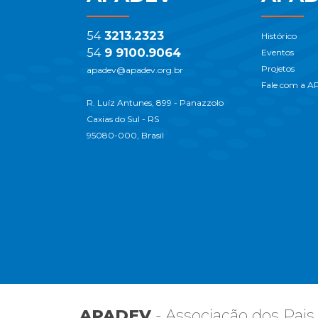
54
3213.2323
Histórico
54
9 9100.9064
Eventos
Projetos
apadev@apadev.org.br
Fale com a 
R. Luíz Antunes, 899 - Panazzolo
Caxias do Sul - RS
95080-000, Brasil
APADEV
- Associação dos Pais