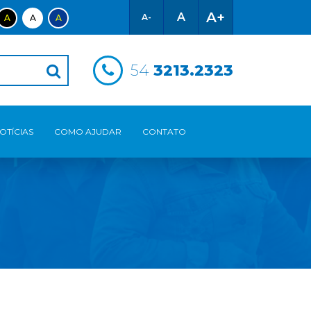
A+
A
A-
A
A
A
54
3213.2323
OTÍCIAS
COMO AJUDAR
CONTATO