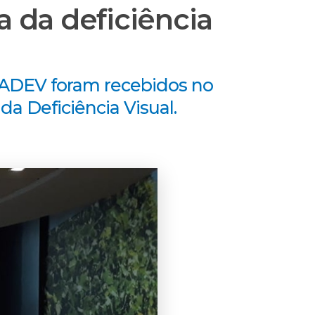
da deficiência
APADEV foram recebidos no
 Deficiência Visual.