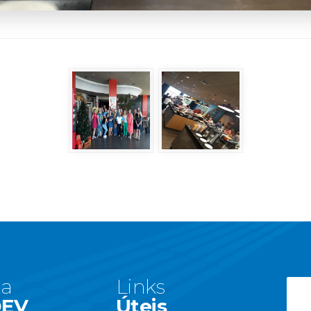
 a
Links
DEV
Úteis