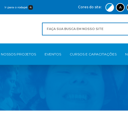
Cores do site:
A
Ir para o rodapé
4
NOSSOS PROJETOS
EVENTOS
CURSOS E CAPACITAÇÕES
N