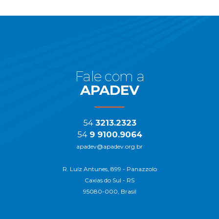
Início
do
Rodapé
Fale com a
APADEV
54
3213.2323
54
9 9100.9064
apadev@apadev.org.br
R. Luíz Antunes, 899 - Panazzolo
Caxias do Sul - RS
95080-000, Brasil