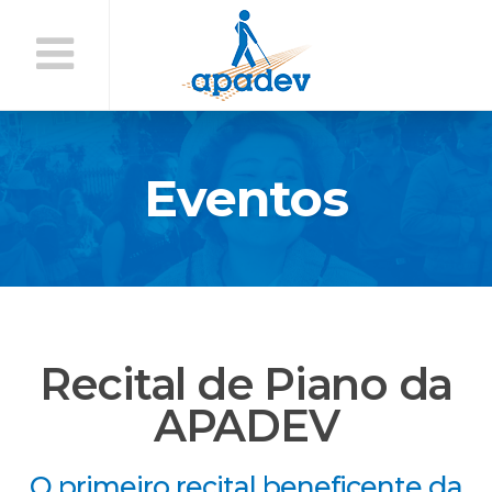
Início
do
Conteúdo
Eventos
Recital de Piano da
APADEV
O primeiro recital beneficente da