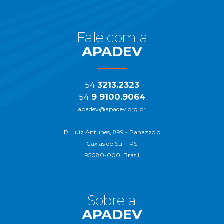
Fale com a
APADEV
54
3213.2323
54
9 9100.9064
apadev@apadev.org.br
R. Luíz Antunes, 899 - Panazzolo
Caxias do Sul - RS
95080-000, Brasil
Sobre a
APADEV