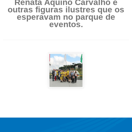
Renata Aquino Carvalho e
outras figuras ilustres que os
esperavam no parque de
eventos.
Início
do
Rodapé