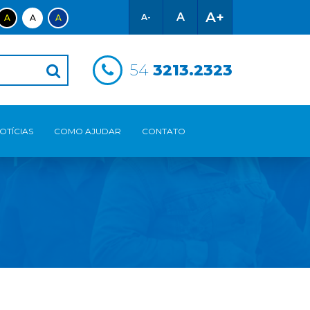
A+
A
A-
A
A
A
54
3213.2323
OTÍCIAS
COMO AJUDAR
CONTATO