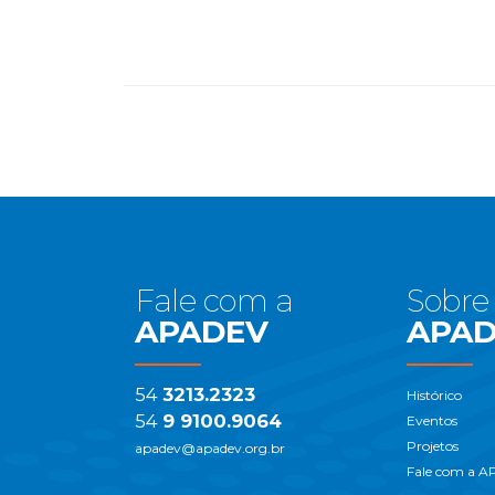
Início
do
Rodapé
Fale com a
Sobre
APADEV
APA
54
3213.2323
Histórico
54
9 9100.9064
Eventos
Projetos
apadev@apadev.org.br
Fale com a 