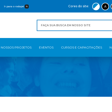
Cores do site:
A
Ir para o rodapé
4
NOSSOS PROJETOS
EVENTOS
CURSOS E CAPACITAÇÕES
N