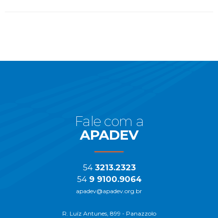
Início
do
Rodapé
Fale com a
APADEV
54
3213.2323
54
9 9100.9064
apadev@apadev.org.br
R. Luíz Antunes, 899 - Panazzolo