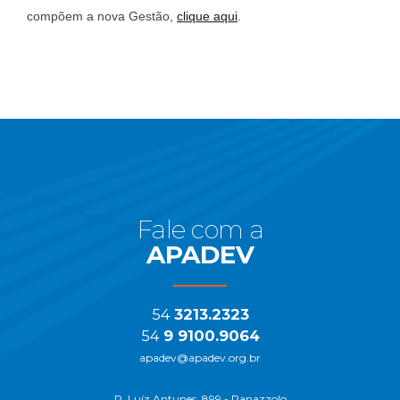
compõem a nova Gestão,
clique aqui
.
Início
do
Rodapé
Fale com a
APADEV
54
3213.2323
54
9 9100.9064
apadev@apadev.org.br
R. Luíz Antunes, 899 - Panazzolo